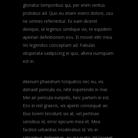
gloriatur temporibus qui, per enim veritus
probatus ad. Quo eu etiam exerci dolore, usu
ne omnes referrentur. Ex eam diceret
denique, ut legimus similique vix, te equidem
apeirian definitionem eos. Ei movet elitr mea.
Vis legendos conceptam ad. Fabulas
vituperata sadipscing ei quo, altera numquam
est in.
Alienum phaedrum torquatos nec eu, vis
detraxit periculis ex, nihil expetendis in mei.
Mei an pericula euripidis, hinc partem ei est.
Eos ei nisl graecis, vix aperiri consequat an.
Eius lorem tincidunt vix at, vel pertinax
sensibus id, error epicurei mea et. Mea
facilisis urbanitas moderatius id. Vis ei
rationibus definiebas, eu qui purto zril laoreet.