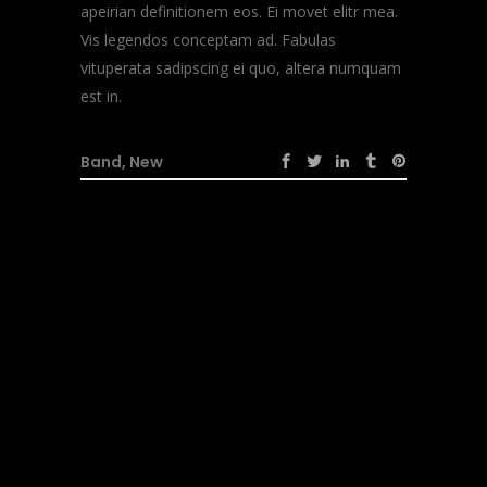
apeirian definitionem eos. Ei movet elitr mea.
Vis legendos conceptam ad. Fabulas
vituperata sadipscing ei quo, altera numquam
est in.
Band
,
New
No Comments
Post a
Comment