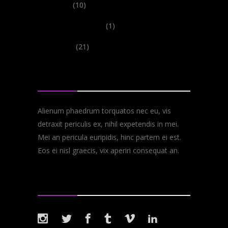
Tours
(10)
Uncategorized
(1)
Videos
(21)
About
Alienum phaedrum torquatos nec eu, vis
detraxit periculis ex, nihil expetendis in mei.
Mei an pericula euripidis, hinc partem ei est.
Eos ei nisl graecis, vix aperiri consequat an.
Follow Us