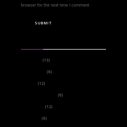
browser for the next time I comment.
Categories
Events
(13)
Festivals
(6)
New
(12)
Performances
(6)
Records
(12)
Shows
(6)