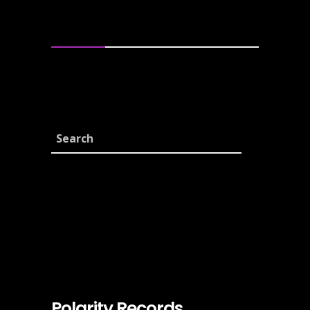
Tags
Albums
Band
Lyrics
Metal
Music
New
Reviews
Rock
Polarity Records