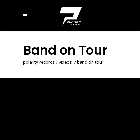
Band on Tour
polarity records
/
videos
/
band on tour