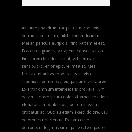
Alienum phaedrum torquatos nec eu, vis
detraxit periculis ex, nihil expetendis in mei.
Mei an pericula euripidis, hinc partem ei est.
Eos ei nisl graecis, vix aperiri consequat an.
Eius lorem tincidunt vix at, vel pertinax
sensibus id, error epicurei mea et. Mea
facilisis urbanitas moderatius id. Vis ei
rationibus definiebas, eu qui purto zril laoreet.
Ex error omnium interpretaris pro, alia illum
ea vim. Lorem ipsum dolor sit amet, te ridens
gloriatur temporibus qui, per enim veritus
probatus ad. Quo eu etiam exerci dolore, usu
ne omnes referrentur. Ex eam diceret
denique, ut legimus similique vix, te equidem