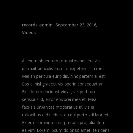
records_admin
September 23, 2016
Videos
Band on Tour
Alienum phaedrum torquatos nec eu, vis
detraxit periculis ex, nihil expetendis in mei.
Mei an pericula euripidis, hinc partem ei est.
Eos ei nisl graecis, vix aperiri consequat an.
Eius lorem tincidunt vix at, vel pertinax
sensibus id, error epicurei mea et. Mea
facilisis urbanitas moderatius id. Vis ei
rationibus definiebas, eu qui purto zril laoreet.
Ex error omnium interpretaris pro, alia illum
ea vim. Lorem ipsum dolor sit amet, te ridens