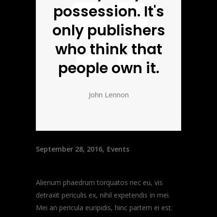
possession. It's
only publishers
who think that
people own it.
John Lennon
September 28, 2016
Events
Alienum phaedrum torquatos nec eu, vis
detraxit periculis ex, nihil expetendis in mei.
Mei an pericula euripidis, hinc partem ei est.