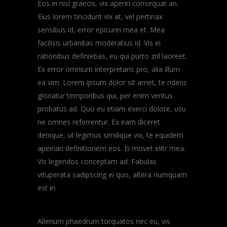
Eos ei nisl graecis, vix aperiri consequat an.
Eius lorem tincidunt vix at, vel pertinax
sensibus id, error epicurei mea et. Mea
facilisis urbanitas moderatius id. Vis ei
rationibus definiebas, eu qui purto zril laoreet.
Ex error omnium interpretaris pro, alia illum
ea vim. Lorem ipsum dolor sit amet, te ridens
gloriatur temporibus qui, per enim veritus
probatus ad. Quo eu etiam exerci dolore, usu
ne omnes referrentur. Ex eam diceret
denique, ut legimus similique vix, te equidem
apeirian definitionem eos. Ei movet elitr mea.
Vis legendos conceptam ad. Fabulas
vituperata sadipscing ei quo, altera numquam
est in.
Alienum phaedrum torquatos nec eu, vis