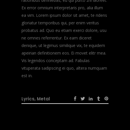
rationibus definiebas, eu qui purto zril laoreet.
Ex error omnium interpretaris pro, alia illum
ea vim. Lorem ipsum dolor sit amet, te ridens
gloriatur temporibus qui, per enim veritus
probatus ad. Quo eu etiam exerci dolore, usu
ne omnes referrentur. Ex eam diceret
denique, ut legimus similique vix, te equidem
apeirian definitionem eos. Ei movet elitr mea.
Vis legendos conceptam ad. Fabulas
vituperata sadipscing ei quo, altera numquam
est in.
Lyrics
,
Metal