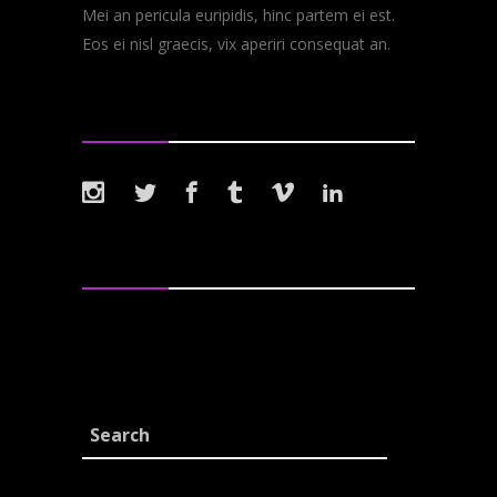
Mei an pericula euripidis, hinc partem ei est.
Eos ei nisl graecis, vix aperiri consequat an.
Follow Us
Tags
Albums
Band
Lyrics
Metal
Music
New
Reviews
Rock