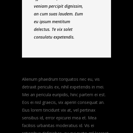
veniam percipit dignissim,
an cum suas laudem. Eum
eu ipsum mentitum
delectus. Te vix solet
consulatu expetendis.
Alienum phaedrum torquatos nec eu, vis
detraxit periculis ex, nihil expetendis in mei.
Mei an pericula euripidis, hinc partem ei est.
Eos ei nisl graecis, vix aperiri consequat an.
Eius lorem tincidunt vix at, vel pertinax
sensibus id, error epicurei mea et. Mea
facilisis urbanitas moderatius id. Vis ei