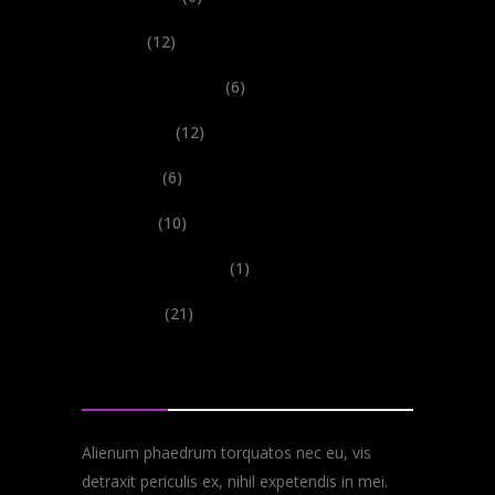
New
(12)
Performances
(6)
Records
(12)
Shows
(6)
Tours
(10)
Uncategorized
(1)
Videos
(21)
About
Alienum phaedrum torquatos nec eu, vis
detraxit periculis ex, nihil expetendis in mei.