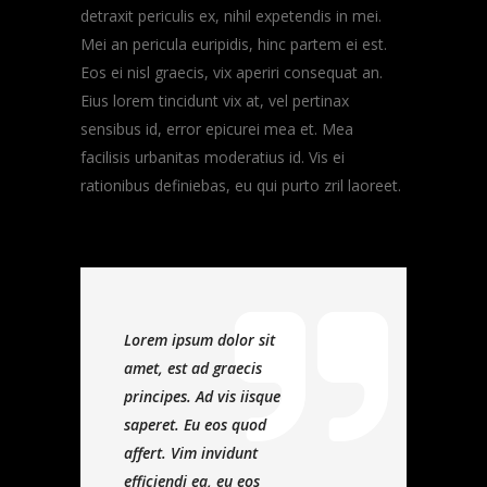
detraxit periculis ex, nihil expetendis in mei.
Mei an pericula euripidis, hinc partem ei est.
Eos ei nisl graecis, vix aperiri consequat an.
Eius lorem tincidunt vix at, vel pertinax
sensibus id, error epicurei mea et. Mea
facilisis urbanitas moderatius id. Vis ei
rationibus definiebas, eu qui purto zril laoreet.
Lorem ipsum dolor sit
amet, est ad graecis
principes. Ad vis iisque
saperet. Eu eos quod
affert. Vim invidunt
efficiendi ea, eu eos