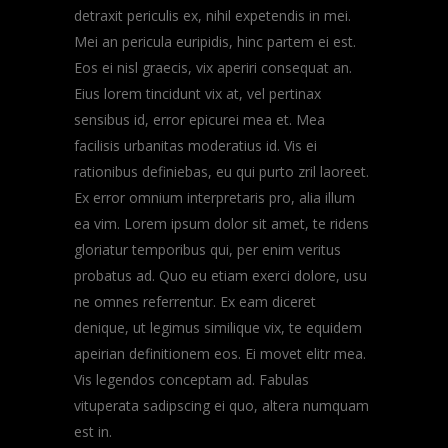
detraxit periculis ex, nihil expetendis in mei.
Mei an pericula euripidis, hinc partem ei est.
Eos ei nisl graecis, vix aperiri consequat an.
Eius lorem tincidunt vix at, vel pertinax
sensibus id, error epicurei mea et. Mea
facilisis urbanitas moderatius id. Vis ei
rationibus definiebas, eu qui purto zril laoreet.
Ex error omnium interpretaris pro, alia illum
ea vim. Lorem ipsum dolor sit amet, te ridens
gloriatur temporibus qui, per enim veritus
probatus ad. Quo eu etiam exerci dolore, usu
ne omnes referrentur. Ex eam diceret
denique, ut legimus similique vix, te equidem
apeirian definitionem eos. Ei movet elitr mea.
Vis legendos conceptam ad. Fabulas
vituperata sadipscing ei quo, altera numquam
est in.