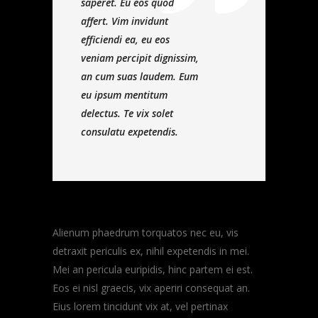
saperet. Eu eos quod
affert. Vim invidunt
efficiendi ea, eu eos
veniam percipit dignissim,
an cum suas laudem. Eum
eu ipsum mentitum
delectus. Te vix solet
consulatu expetendis.
Alienum phaedrum torquatos nec eu, vis
detraxit periculis ex, nihil expetendis in mei.
Mei an pericula euripidis, hinc partem ei est.
Eos ei nisl graecis, vix aperiri consequat an.
Eius lorem tincidunt vix at, vel pertinax