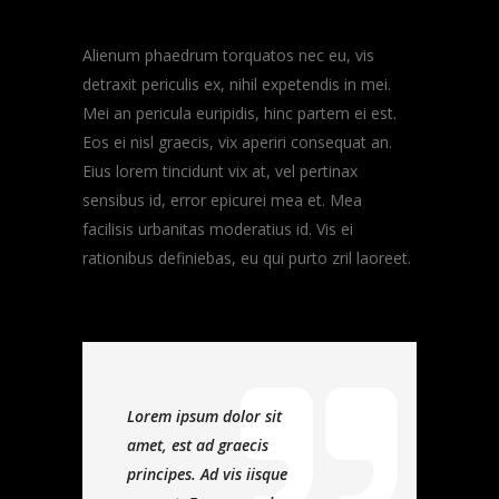
Alienum phaedrum torquatos nec eu, vis
detraxit periculis ex, nihil expetendis in mei.
Mei an pericula euripidis, hinc partem ei est.
Eos ei nisl graecis, vix aperiri consequat an.
Eius lorem tincidunt vix at, vel pertinax
sensibus id, error epicurei mea et. Mea
facilisis urbanitas moderatius id. Vis ei
rationibus definiebas, eu qui purto zril laoreet.
Lorem ipsum dolor sit
amet, est ad graecis
principes. Ad vis iisque