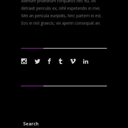
Alienum phaedrum torquatos nec eu, vis
detraxit periculis ex, nihil expetendis in mei.
Mei an pericula euripidis, hinc partem ei est.
Eos ei nisl graecis, vix aperiri consequat an.
Follow Us
Tags
Albums
Band
Lyrics
Metal
Music
New
Reviews
Rock