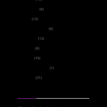
Festivals
(6)
New
(12)
Performances
(6)
Records
(12)
Shows
(6)
Tours
(10)
Uncategorized
(1)
Videos
(21)
About