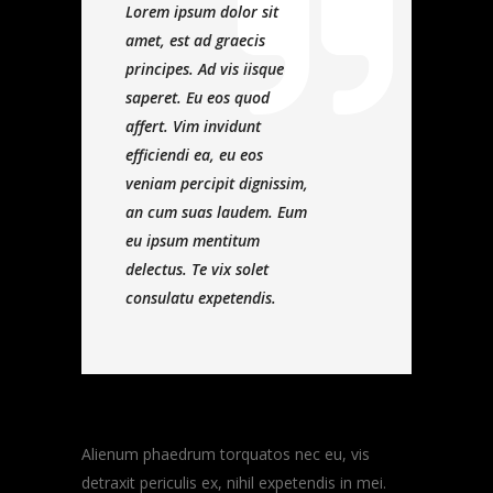
Lorem ipsum dolor sit
amet, est ad graecis
principes. Ad vis iisque
saperet. Eu eos quod
affert. Vim invidunt
efficiendi ea, eu eos
veniam percipit dignissim,
an cum suas laudem. Eum
eu ipsum mentitum
delectus. Te vix solet
consulatu expetendis.
Alienum phaedrum torquatos nec eu, vis
detraxit periculis ex, nihil expetendis in mei.