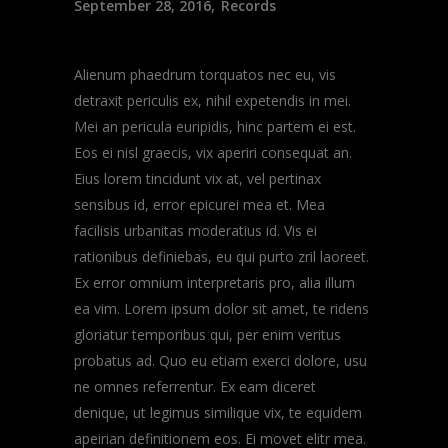
September 28, 2016
Records
Alienum phaedrum torquatos nec eu, vis
detraxit periculis ex, nihil expetendis in mei.
Mei an pericula euripidis, hinc partem ei est.
Eos ei nisl graecis, vix aperiri consequat an.
Eius lorem tincidunt vix at, vel pertinax
sensibus id, error epicurei mea et. Mea
facilisis urbanitas moderatius id. Vis ei
rationibus definiebas, eu qui purto zril laoreet.
Ex error omnium interpretaris pro, alia illum
ea vim. Lorem ipsum dolor sit amet, te ridens
gloriatur temporibus qui, per enim veritus
probatus ad. Quo eu etiam exerci dolore, usu
ne omnes referrentur. Ex eam diceret
denique, ut legimus similique vix, te equidem
apeirian definitionem eos. Ei movet elitr mea.