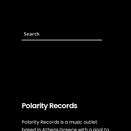
Albums
Band
Lyrics
Metal
Music
New
Reviews
Rock
Polarity Records
Polarity Records is a music outlet
based in Athens,Greece with a goal to