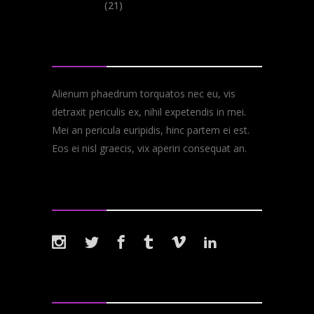
Videos
(21)
About
Alienum phaedrum torquatos nec eu, vis
detraxit periculis ex, nihil expetendis in mei.
Mei an pericula euripidis, hinc partem ei est.
Eos ei nisl graecis, vix aperiri consequat an.
Follow Us
Tags