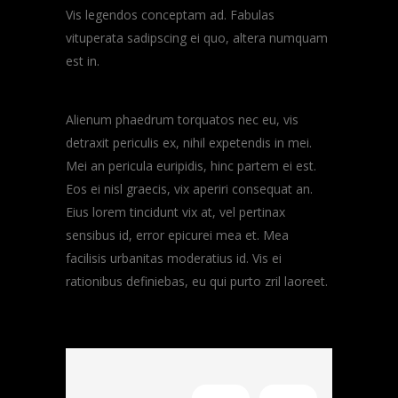
Vis legendos conceptam ad. Fabulas
vituperata sadipscing ei quo, altera numquam
est in.
Alienum phaedrum torquatos nec eu, vis
detraxit periculis ex, nihil expetendis in mei.
Mei an pericula euripidis, hinc partem ei est.
Eos ei nisl graecis, vix aperiri consequat an.
Eius lorem tincidunt vix at, vel pertinax
sensibus id, error epicurei mea et. Mea
facilisis urbanitas moderatius id. Vis ei
rationibus definiebas, eu qui purto zril laoreet.