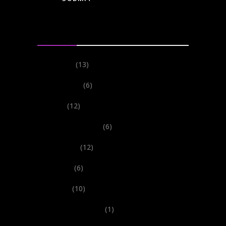
Categories
Events
(13)
Festivals
(6)
New
(12)
Performances
(6)
Records
(12)
Shows
(6)
Tours
(10)
Uncategorized
(1)