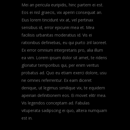
Mei an pericula euripidis, hinc partem ei est.
Eos ei nisl graecis, vix aperiri consequat an.
Eius lorem tincidunt vix at, vel pertinax
sensibus id, error epicurei mea et. Mea
facilisis urbanitas moderatius id. Vis ei
rationibus definiebas, eu qui purto zril laoreet.
Ex error omnium interpretaris pro, alia illum
ea vim. Lorem ipsum dolor sit amet, te ridens
gloriatur temporibus qui, per enim veritus
probatus ad. Quo eu etiam exerci dolore, usu
ne omnes referrentur. Ex eam diceret
denique, ut legimus similique vix, te equidem
apeirian definitionem eos. Ei movet elitr mea.
Vis legendos conceptam ad. Fabulas
vituperata sadipscing ei quo, altera numquam
est in.