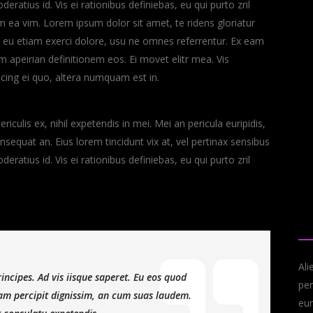
deratius id. Vis ei rationibus definiebas, eu qui purto zril
lum ea vim. Lorem ipsum dolor sit amet, te ridens gloriatur
 eu etiam exerci dolore, usu ne omnes referrentur. Ex eam
em apeirian definitionem eos. Ei movet elitr mea. Vis
cing ei quo, altera numquam est in.
culis ex, nihil expetendis in mei. Mei an pericula euripidis,
consequat an. Eius lorem tincidunt vix at, vel pertinax sensibus
deratius id. Vis ei rationibus definiebas, eu qui purto zril
A
Ali
incipes. Ad vis iisque saperet. Eu eos quod
per
niam percipit dignissim, an cum suas laudem.
eur