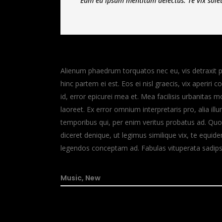
Eum eu ipsum mentitum delectus. Te vix solet
Alienum phaedrum torquatos nec eu, vis detraxit peri
hinc partem ei est. Eos ei nisl graecis, vix aperiri 
id, error epicurei mea et. Mea facilisis urbanitas mo
laoreet. Ex error omnium interpretaris pro, alia il
temporibus qui, per enim veritus probatus ad. Quo
diceret denique, ut legimus similique vix, te equid
legendos conceptam ad. Fabulas vituperata sadips
Music
,
New