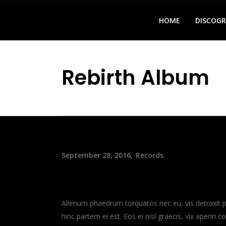
HOME
DISCOG
Rebirth Album
September 28, 2016
Records
Rebirth Album
Alienum phaedrum torquatos nec eu, vis detraxit peri
hinc partem ei est. Eos ei nisl graecis, vix aperiri 