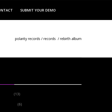
ONTACT
SUBMIT YOUR DEMO
polarity records
/
records
/
rebirth album
tegories
Events
(13)
Festivals
(6)