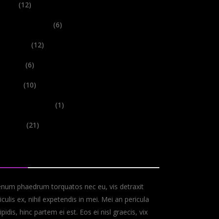
New
(12)
Performances
(6)
Records
(12)
Shows
(6)
Tours
(10)
Uncategorized
(1)
Videos
(21)
bout
enum phaedrum torquatos nec eu, vis detraxit
iculis ex, nihil expetendis in mei. Mei an pericula
ipidis, hinc partem ei est. Eos ei nisl graecis, vix