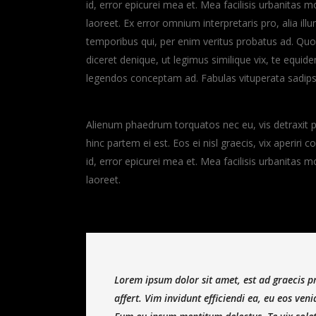
id, error epicurei mea et. Mea facilisis urbanitas mo
laoreet. Ex error omnium interpretaris pro, alia il
temporibus qui, per enim veritus probatus ad. Quo
diceret denique, ut legimus similique vix, te equid
legendos conceptam ad. Fabulas vituperata sadips
Alienum phaedrum torquatos nec eu, vis detraxit peri
hinc partem ei est. Eos ei nisl graecis, vix aperiri 
id, error epicurei mea et. Mea facilisis urbanitas mo
laoreet.
Lorem ipsum dolor sit amet, est ad graecis pr
affert. Vim invidunt efficiendi ea, eu eos ve