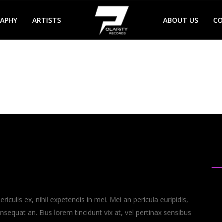
RAPHY
ARTISTS
ABOUT US
C
Ca
culis ex, nihil expetendis in mei. Mei an pericula euripidis,
consequat an. Eius lorem tincidunt vix at, vel pertinax sensibus