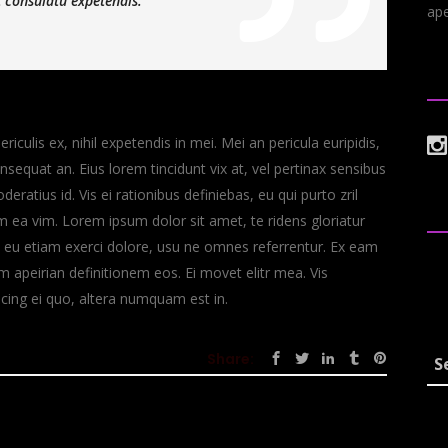
 consulatu expetendis.
ape
Fo
culis ex, nihil expetendis in mei. Mei an pericula euripidis,
consequat an. Eius lorem tincidunt vix at, vel pertinax sensibus
deratius id. Vis ei rationibus definiebas, eu qui purto zril
T
lum ea vim. Lorem ipsum dolor sit amet, te ridens gloriatur
 eu etiam exerci dolore, usu ne omnes referrentur. Ex eam
Al
em apeirian definitionem eos. Ei movet elitr mea. Vis
cing ei quo, altera numquam est in.
N
Share: