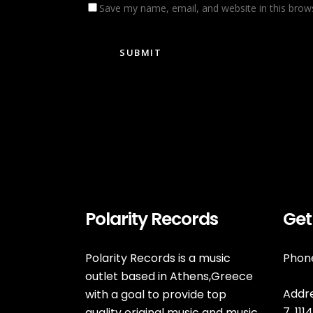
Save my name, email, and website in this brow
Polarity Records
Get
Polarity Records is a music
Phone
outlet based in Athens,Greece
Addre
with a goal to provide top
7, 11
quality original music and music