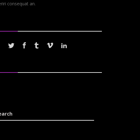
riri consequat an.
llow Us
ags
bums
Band
Lyrics
Metal
Music
ew
Reviews
Rock