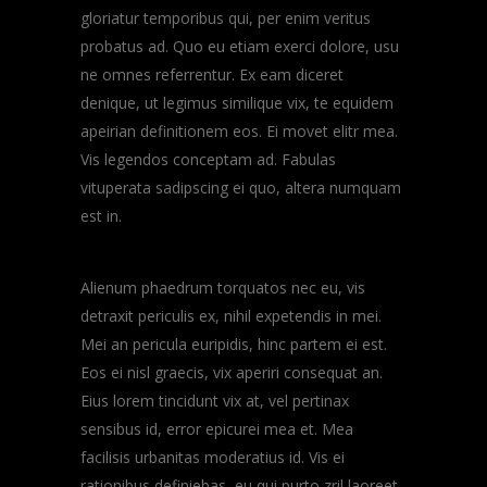
gloriatur temporibus qui, per enim veritus
probatus ad. Quo eu etiam exerci dolore, usu
ne omnes referrentur. Ex eam diceret
denique, ut legimus similique vix, te equidem
apeirian definitionem eos. Ei movet elitr mea.
Vis legendos conceptam ad. Fabulas
vituperata sadipscing ei quo, altera numquam
est in.
Alienum phaedrum torquatos nec eu, vis
detraxit periculis ex, nihil expetendis in mei.
Mei an pericula euripidis, hinc partem ei est.
Eos ei nisl graecis, vix aperiri consequat an.
Eius lorem tincidunt vix at, vel pertinax
sensibus id, error epicurei mea et. Mea
facilisis urbanitas moderatius id. Vis ei
rationibus definiebas, eu qui purto zril laoreet.