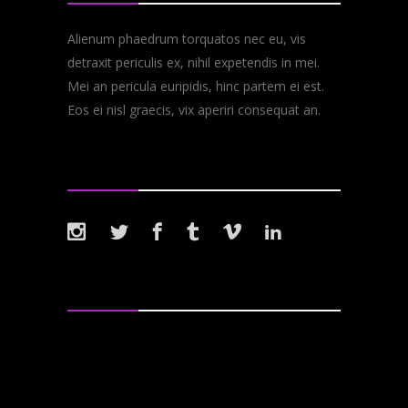
Alienum phaedrum torquatos nec eu, vis
detraxit periculis ex, nihil expetendis in mei.
Mei an pericula euripidis, hinc partem ei est.
Eos ei nisl graecis, vix aperiri consequat an.
Follow Us
Tags
Albums
Band
Lyrics
Metal
Music
New
Reviews
Rock