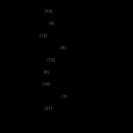
Events
(13)
Festivals
(6)
New
(12)
Performances
(6)
Records
(12)
Shows
(6)
Tours
(10)
Uncategorized
(1)
Videos
(21)
About