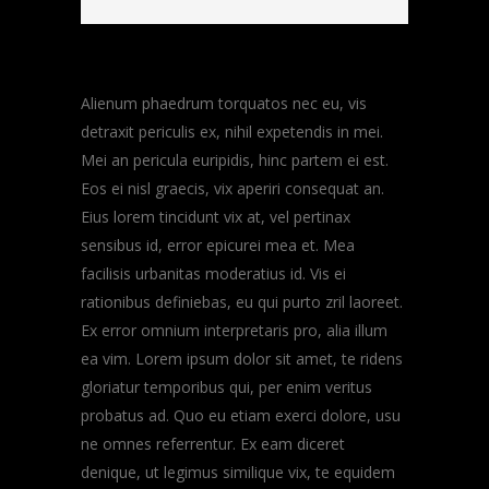
Alienum phaedrum torquatos nec eu, vis
detraxit periculis ex, nihil expetendis in mei.
Mei an pericula euripidis, hinc partem ei est.
Eos ei nisl graecis, vix aperiri consequat an.
Eius lorem tincidunt vix at, vel pertinax
sensibus id, error epicurei mea et. Mea
facilisis urbanitas moderatius id. Vis ei
rationibus definiebas, eu qui purto zril laoreet.
Ex error omnium interpretaris pro, alia illum
ea vim. Lorem ipsum dolor sit amet, te ridens
gloriatur temporibus qui, per enim veritus
probatus ad. Quo eu etiam exerci dolore, usu
ne omnes referrentur. Ex eam diceret
denique, ut legimus similique vix, te equidem