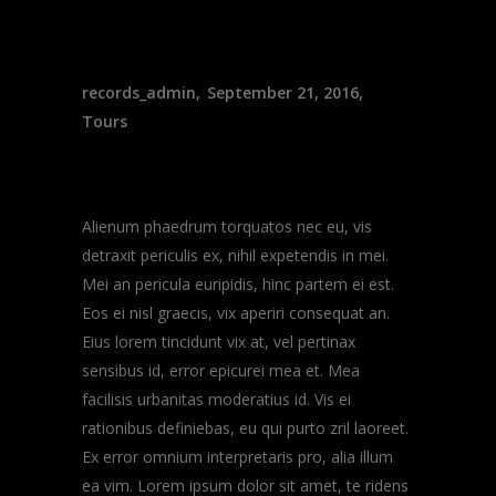
records_admin
September 21, 2016
Tours
The One and Only
Alienum phaedrum torquatos nec eu, vis
detraxit periculis ex, nihil expetendis in mei.
Mei an pericula euripidis, hinc partem ei est.
Eos ei nisl graecis, vix aperiri consequat an.
Eius lorem tincidunt vix at, vel pertinax
sensibus id, error epicurei mea et. Mea
facilisis urbanitas moderatius id. Vis ei
rationibus definiebas, eu qui purto zril laoreet.
Ex error omnium interpretaris pro, alia illum
ea vim. Lorem ipsum dolor sit amet, te ridens