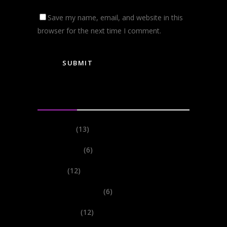
Save my name, email, and website in this
browser for the next time I comment.
Categories
Events
(13)
Festivals
(6)
New
(12)
Performances
(6)
Records
(12)