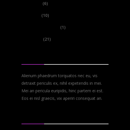
Shows
(6)
Tours
(10)
Uncategorized
(1)
Videos
(21)
About
Alienum phaedrum torquatos nec eu, vis
detraxit periculis ex, nihil expetendis in mei.
Mei an pericula euripidis, hinc partem ei est.
Eos ei nisl graecis, vix aperiri consequat an.
Follow Us