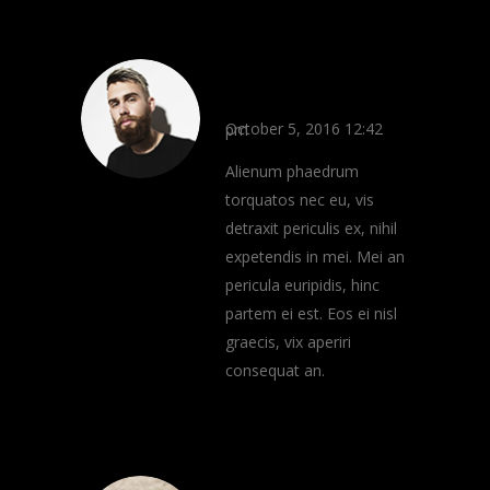
Ian Brown
REPLY
October 5, 2016 12:42 pm
Alienum phaedrum
torquatos nec eu, vis
detraxit periculis ex, nihil
expetendis in mei. Mei an
pericula euripidis, hinc
partem ei est. Eos ei nisl
graecis, vix aperiri
consequat an.
Ryan Wood