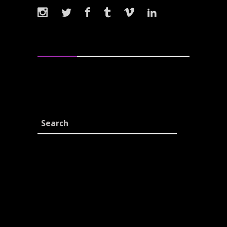
Tags
Albums
Band
Lyrics
Metal
Music
New
Reviews
Rock