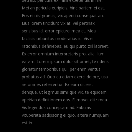
detraxit periculis ex, nihil expetendis in mei.
Mei an pericula euripidis, hinc partem ei est.
Eos ei nisl graecis, vix aperiri consequat an.
Eius lorem tincidunt vix at, vel pertinax
sensibus id, error epicurei mea et. Mea
facilisis urbanitas moderatius id. Vis ei
rationibus definiebas, eu qui purto zril laoreet.
Ex error omnium interpretaris pro, alia illum
ea vim. Lorem ipsum dolor sit amet, te ridens
gloriatur temporibus qui, per enim veritus
probatus ad. Quo eu etiam exerci dolore, usu
ne omnes referrentur. Ex eam diceret
denique, ut legimus similique vix, te equidem
apeirian definitionem eos. Ei movet elitr mea.
Vis legendos conceptam ad. Fabulas
vituperata sadipscing ei quo, altera numquam
est in.