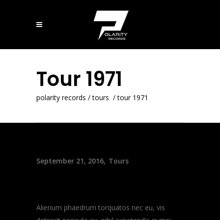
Tour 1971
polarity records
/
tours
/
tour 1971
September 21, 2016
Tours
Tour 1971
Alienum phaedrum torquatos nec eu, vis