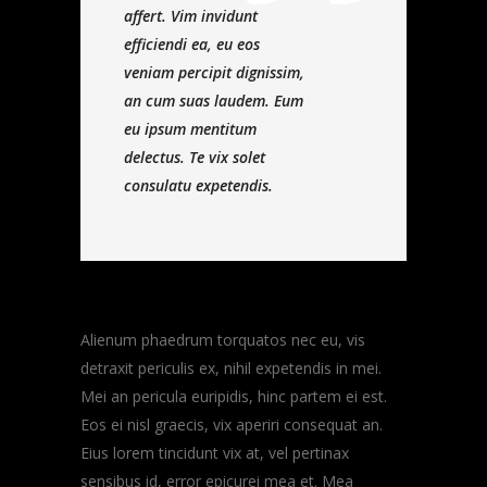
affert. Vim invidunt
efficiendi ea, eu eos
veniam percipit dignissim,
an cum suas laudem. Eum
eu ipsum mentitum
delectus. Te vix solet
consulatu expetendis.
Alienum phaedrum torquatos nec eu, vis
detraxit periculis ex, nihil expetendis in mei.
Mei an pericula euripidis, hinc partem ei est.
Eos ei nisl graecis, vix aperiri consequat an.
Eius lorem tincidunt vix at, vel pertinax
sensibus id, error epicurei mea et. Mea