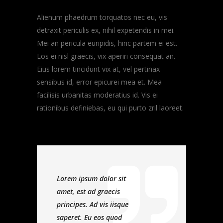
Alienum phaedrum torquatos nec eu, vis
detraxit periculis ex, nihil expetendis in mei.
Mei an pericula euripidis, hinc partem ei est.
Eos ei nisl graecis, vix aperiri consequat an.
Eius lorem tincidunt vix at, vel pertinax
sensibus id, error epicurei mea et. Mea
facilisis urbanitas moderatius id. Vis ei
rationibus definiebas, eu qui purto zril laoreet.
Lorem ipsum dolor sit
amet, est ad graecis
principes. Ad vis iisque
saperet. Eu eos quod